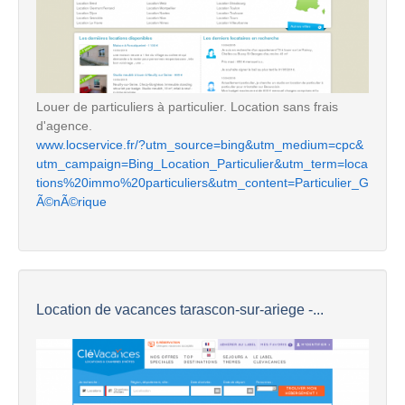
Louer de particuliers à particulier. Location sans frais
d'agence.
www.locservice.fr/?utm_source=bing&utm_medium=cpc&
utm_campaign=Bing_Location_Particulier&utm_term=loca
tions%20immo%20particuliers&utm_content=Particulier_G
Ã©nÃ©rique
Location de vacances tarascon-sur-ariege -...