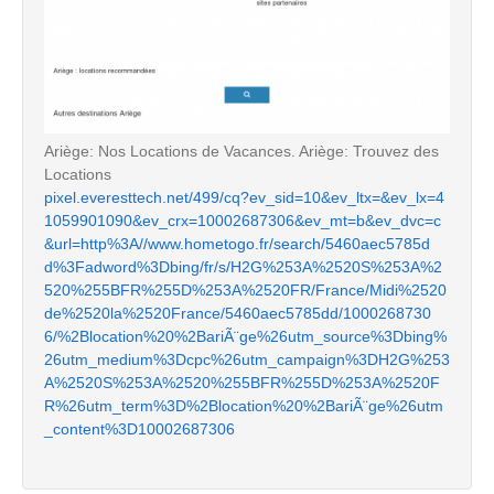
Ariège: Nos Locations de Vacances. Ariège: Trouvez des
Locations
pixel.everesttech.net/499/cq?ev_sid=10&ev_ltx=&ev_lx=4
1059901090&ev_crx=10002687306&ev_mt=b&ev_dvc=c
&url=http%3A//www.hometogo.fr/search/5460aec5785d
d%3Fadword%3Dbing/fr/s/H2G%253A%2520S%253A%2
520%255BFR%255D%253A%2520FR/France/Midi%2520
de%2520la%2520France/5460aec5785dd/1000268730
6/%2Blocation%20%2BariÃ¨ge%26utm_source%3Dbing%
26utm_medium%3Dcpc%26utm_campaign%3DH2G%253
A%2520S%253A%2520%255BFR%255D%253A%2520F
R%26utm_term%3D%2Blocation%20%2BariÃ¨ge%26utm
_content%3D10002687306