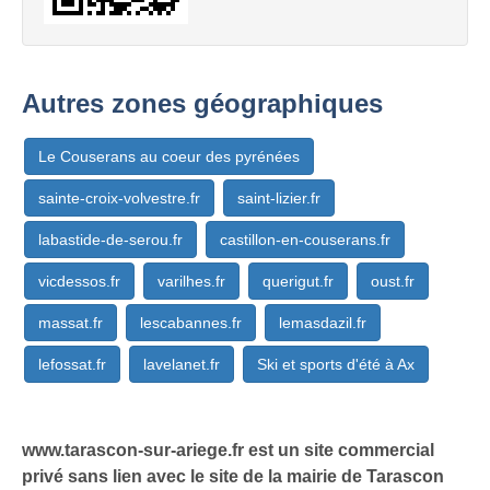
Autres zones géographiques
Le Couserans au coeur des pyrénées
sainte-croix-volvestre.fr
saint-lizier.fr
labastide-de-serou.fr
castillon-en-couserans.fr
vicdessos.fr
varilhes.fr
querigut.fr
oust.fr
massat.fr
lescabannes.fr
lemasdazil.fr
lefossat.fr
lavelanet.fr
Ski et sports d'été à Ax
www.tarascon-sur-ariege.fr est un site commercial
privé sans lien avec le site de la mairie de Tarascon