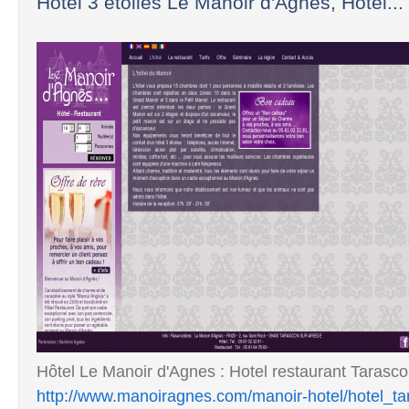
Hotel 3 etoiles Le Manoir d'Agnes, Hotel...
Hôtel Le Manoir d'Agnes : Hotel restaurant Tarascon
http://www.manoiragnes.com/manoir-hotel/hotel_t